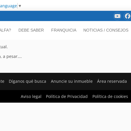
Language
▼
ALFA?
DEBE SABER
FRANQUICIA
NOTICIAS / CONSEJOS
tual.
, a pesar….
nte
Díganos qué busca
Anuncie su inmueble
Área reservada
Aviso legal
Política de Privacidad
Política de cookies