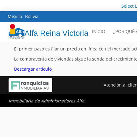
Select 
México
Bolivia
Alfa Reina Victoria
INICIO
¿POR QUÉ 
El primer paso es fijar un precio en línea con el mercado ac
La compraventa de viviendas sigue la senda del crecimiento
Descargar artículo
Atención al clie
Inmobiliaria de Administradores Alfa