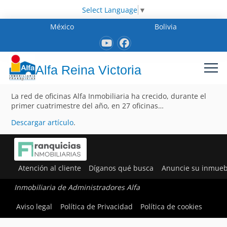
Select Language
▼
México
Bolivia
Alfa Reina Victoria
La red de oficinas Alfa Inmobiliaria ha crecido, durante el
primer cuatrimestre del año, en 27 oficinas…
Descargar artículo
.
Atención al cliente
Díganos qué busca
Anuncie su inmueb
Inmobiliaria de Administradores Alfa
Aviso legal
Política de Privacidad
Política de cookies