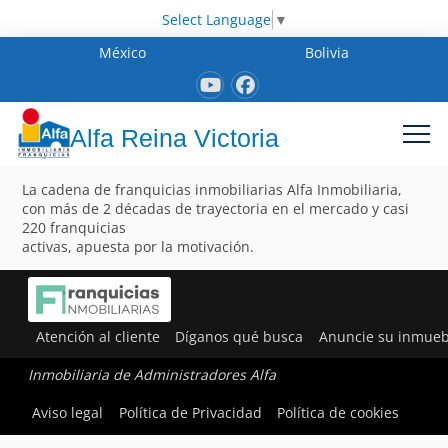
Select Language
▼
México
Bolivia
Alfa Reina Victoria
La cadena de franquicias inmobiliarias Alfa Inmobiliaria,
con más de 2 décadas de trayectoria en el mercado y casi
220 franquicias
activas, apuesta por la motivación.
Atención al cliente
Díganos qué busca
Anuncie su inmueb
Inmobiliaria de Administradores Alfa
Aviso legal
Política de Privacidad
Política de cookies