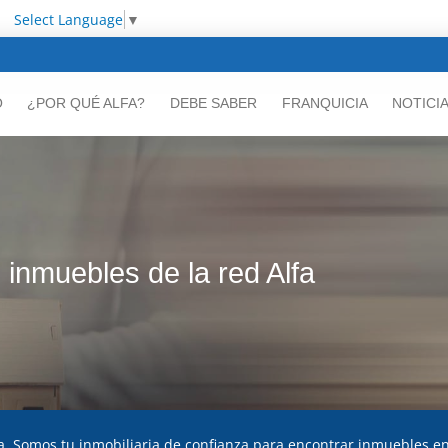
Select Language
▼
O
¿POR QUÉ ALFA?
DEBE SABER
FRANQUICIA
NOTICI
inmuebles de la red Alfa
a. Somos tu inmobiliaria de confianza para encontrar inmuebles e