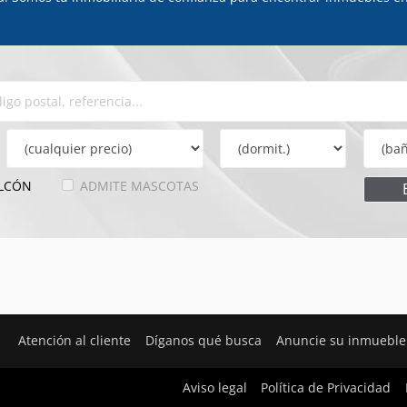
LCÓN
ADMITE MASCOTAS
Atención al cliente
Díganos qué busca
Anuncie su inmueble
Aviso legal
Política de Privacidad