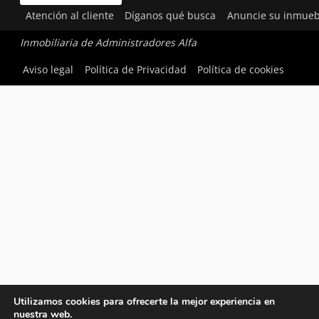
Atención al cliente
Díganos qué busca
Anuncie su inmueb
Inmobiliaria de Administradores Alfa
Aviso legal
Política de Privacidad
Política de cookies
Utilizamos cookies para ofrecerte la mejor experiencia en
nuestra web.