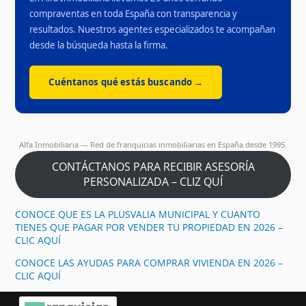
compraventas en toda España con transparencia y
resultados. Nuestros agentes especializados te acompañan
desde la búsqueda hasta la firma.
Cuéntanos qué estás buscando →
Alfa Inmobiliaria — Red de franquicias inmobiliarias en España desde 1995.
CONTÁCTANOS PARA RECIBIR ASESORÍA
PERSONALIZADA – CLIZ QUÍ
CONOCE QUE ES LA PLUSVALIA MUNICIPAL Y CUANTO
TIENES QUE PAGAR POR VENDER TU PROPIEDAD EN 2026 –
CLIC AQUÍ
CONOCE LAS AYUDAS PARA COMPRAR VIVIENDA EN 2026 –
CLIC AQUÍ