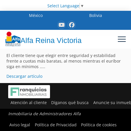
Select Language
▼
México
Bolivia
Alfa Reina Victoria
El cliente tiene que elegir entre seguridad y estabilidad
frente a cuotas más baratas, al menos mientras el euríbor
siga en mínimos …..
Descargar artículo
Atención al cliente
Díganos qué busca
Anuncie su inmueb
Inmobiliaria de Administradores Alfa
Aviso legal
Política de Privacidad
Política de cookies