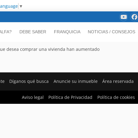
Language
▼
ALFA?
DEBE SABER
FRANQUICIA
NOTICIAS / CONSEJOS
l que desea comprar una vivienda han aumentado
nte
Díganos qué busca
Anuncie su inmueble
Área reservada
Aviso legal
Política de Privacidad
Política de cookies