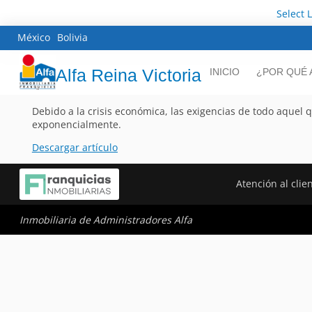
Select 
México
Bolivia
Alfa Reina Victoria
INICIO
¿POR QUÉ 
Debido a la crisis económica, las exigencias de todo aque
exponencialmente.
Descargar artículo
Atención al clie
Inmobiliaria de Administradores Alfa