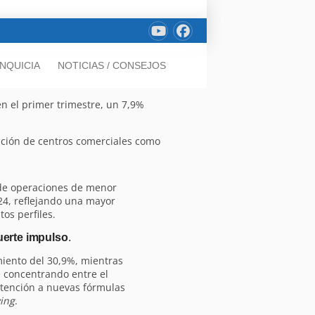
NQUICIA
NOTICIAS / CONSEJOS
n el primer trimestre, un 7,9%
sición de centros comerciales como
de operaciones de menor
24, reflejando una mayor
tos perfiles.
uerte impulso
.
miento del 30,9%, mientras
ue concentrando entre el
 atención a nuevas fórmulas
ving
.