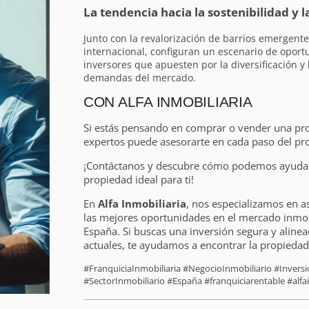
La tendencia hacia la sostenibilidad y l
Junto con la revalorización de barrios emergent
internacional, configuran un escenario de oport
inversores que apuesten por la diversificación y
demandas del mercado.
CON ALFA INMOBILIARIA
Si estás pensando en comprar o vender una pr
expertos puede asesorarte en cada paso del pr
¡Contáctanos y descubre cómo podemos ayudart
propiedad ideal para ti!
En
Alfa Inmobiliaria
, nos especializamos en a
las mejores oportunidades en el mercado inmobi
España. Si buscas una inversión segura y alinea
actuales, te ayudamos a encontrar la propiedad 
#FranquiciaInmobiliaria #NegocioInmobiliario #Inver
#SectorInmobiliario #España #franquiciarentable #alfai