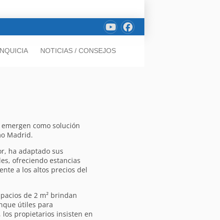
NQUICIA
NOTICIAS / CONSEJOS
n, emergen como solución
mo Madrid.
or, ha adaptado sus
les, ofreciendo estancias
nte a los altos precios del
spacios de 2 m² brindan
nque útiles para
 los propietarios insisten en