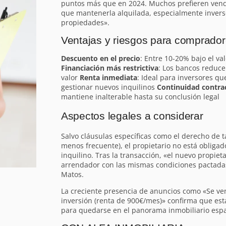
puntos más que en 2024. Muchos prefieren vend
que mantenerla alquilada, especialmente invers
propiedades».
Ventajas y riesgos para comprador
Descuento en el precio
: Entre 10-20% bajo el v
Financiación más restrictiva
: Los bancos reduce
valor
Renta inmediata
: Ideal para inversores qu
gestionar nuevos inquilinos
Continuidad contra
mantiene inalterable hasta su conclusión legal
Aspectos legales a considerar
Salvo cláusulas específicas como el derecho de t
menos frecuente), el propietario no está obligad
inquilino. Tras la transacción, «el nuevo propiet
arrendador con las mismas condiciones pactadas
Matos.
La creciente presencia de anuncios como «Se ven
inversión (renta de 900€/mes)» confirma que es
para quedarse en el panorama inmobiliario espa