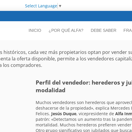
Select Language
▼
INICIO
¿POR QUÉ ALFA?
DEBE SABER
FRA
 históricos, cada vez más propietarios optan por vender su
menta la oferta disponible, permite a los vendedores capital
a los compradores.
Perfil del vendedor: herederos y ju
modalidad
Muchos vendedores son herederos que aprovech
deshacerse de la propiedad», explica Mercedes 
Felices.
Jesús Duque
, vicepresidente de
Alfa Inm
patrón: «Detectamos un aumento tras la pandemi
mortalidad. Muchos herederos prefieren vender y
Otro grupo significativo son jubilados que bus