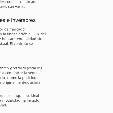
er con descuento antes
ores con varias
es e inversores
alor de mercado
n la financiación al 60% del
e buscan rentabilidad sin
ctual
: El contrato se
anteo y retracto (cada vez
o a comunicar la venta al
ario asume la posición de
 originalmente», aclara
de con inquilino. Ideal
ta modalidad ha llegado
ñol.