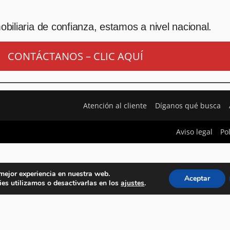
biliaria de confianza, estamos a nivel nacional.
CONTÁCTANOS – CLIC AQUÍ
Atención al cliente
Díganos qué busca
Aviso legal
Po
 mejor experiencia en nuestra web.
Aceptar
es utilizamos o desactivarlas en los
ajustes
.