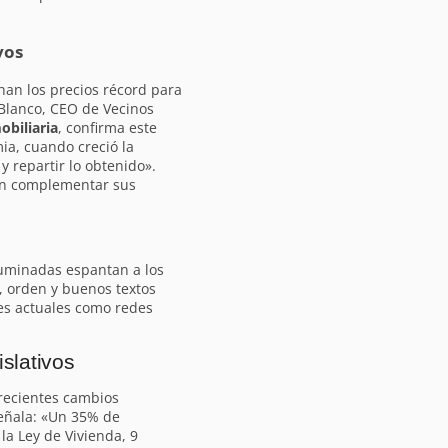
vos
an los precios récord para
Blanco, CEO de Vecinos
obiliaria
, confirma este
a, cuando creció la
 repartir lo obtenido».
can complementar sus
luminadas espantan a los
, orden y buenos textos
les actuales como redes
slativos
recientes cambios
señala: «Un 35% de
 la Ley de Vivienda, 9