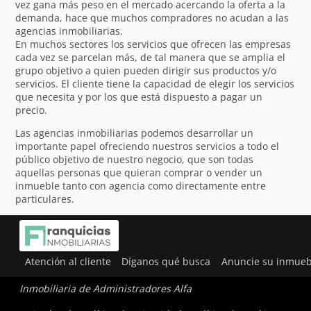
vez gana más peso en el mercado acercando la oferta a la
demanda, hace que muchos compradores no acudan a las
agencias inmobiliarias.
En muchos sectores los servicios que ofrecen las empresas
cada vez se parcelan más, de tal manera que se amplia el
grupo objetivo a quien pueden dirigir sus productos y/o
servicios. El cliente tiene la capacidad de elegir los servicios
que necesita y por los que está dispuesto a pagar un
precio.
Las agencias inmobiliarias podemos desarrollar un
importante papel ofreciendo nuestros servicios a todo el
público objetivo de nuestro negocio, que son todas
aquellas personas que quieran comprar o vender un
inmueble tanto con agencia como directamente entre
particulares.
Utilizamos cookies para ofrecerte la mejor experiencia en
nuestra web.
Atención al cliente
Díganos qué busca
Anuncie su inmueb
Puedes aprender más sobre qué cookies utilizamos o
desactivarlas en los
ajustes
.
Inmobiliaria de Administradores Alfa
Aceptar
Rechazar
Ajustes