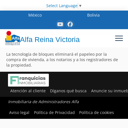
Select Language
▼
México
Bolivia
Alfa Reina Victoria
La tecnología de bloques eliminará el papeleo por la
compra de vivienda, a los notarios y a los registradores de
la propiedad.
Atención al cliente
Díganos qué busca
Anuncie su inmueb
Inmobiliaria de Administradores Alfa
Aviso legal
Política de Privacidad
Política de cookies