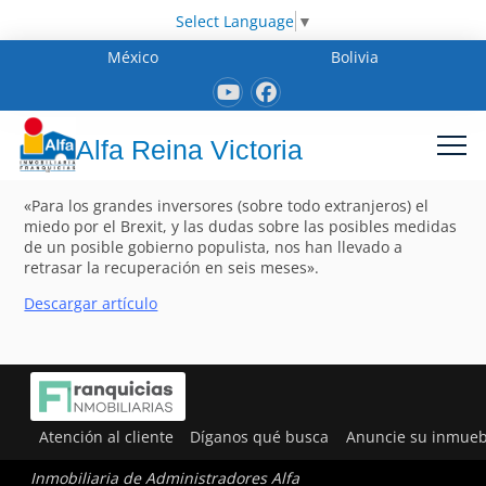
Select Language
▼
México
Bolivia
Alfa Reina Victoria
«Para los grandes inversores (sobre todo extranjeros) el
miedo por el Brexit, y las dudas sobre las posibles medidas
de un posible gobierno populista, nos han llevado a
retrasar la recuperación en seis meses».
Descargar artículo
Atención al cliente
Díganos qué busca
Anuncie su inmueb
Inmobiliaria de Administradores Alfa