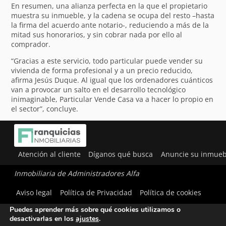
En resumen, una alianza perfecta en la que el propietario
muestra su inmueble, y la cadena se ocupa del resto –hasta
la firma del acuerdo ante notario-, reduciendo a más de la
mitad sus honorarios, y sin cobrar nada por ello al
comprador.
“Gracias a este servicio, todo particular puede vender su
vivienda de forma profesional y a un precio reducido,
afirma Jesús Duque. Al igual que los ordenadores cuánticos
van a provocar un salto en el desarrollo tecnológico
inimaginable, Particular Vende Casa va a hacer lo propio en
el sector”, concluye.
Atención al cliente
Díganos qué busca
Anuncie su inmueb
Inmobiliaria de Administradores Alfa
Utilizamos cookies para ofrecerte la mejor experiencia en
Aviso legal
Política de Privacidad
Política de cookies
nuestra web.
Puedes aprender más sobre qué cookies utilizamos o
desactivarlas en los
ajustes
.