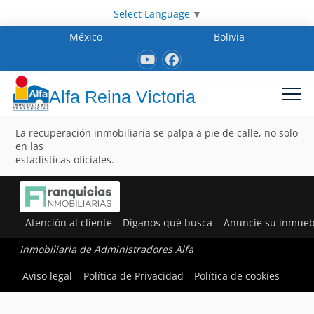
Select Language
▼
México
Bolivia
Alfa Reina Victoria
La recuperación inmobiliaria se palpa a pie de calle, no solo
en las
estadísticas oficiales.
Atención al cliente
Díganos qué busca
Anuncie su inmueb
Inmobiliaria de Administradores Alfa
Aviso legal
Política de Privacidad
Política de cookies